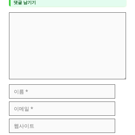
댓글 남기기
댓
글
이
름
이
메
일
웹
사