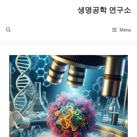
컨
생명공학 연구소
텐
츠
로
Menu
건
너
뛰
기