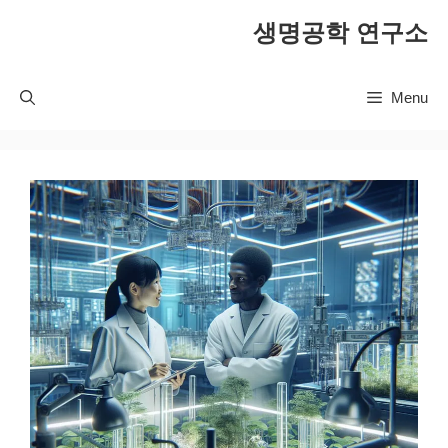
컨
생명공학 연구소
텐
츠
로
Menu
건
너
뛰
기