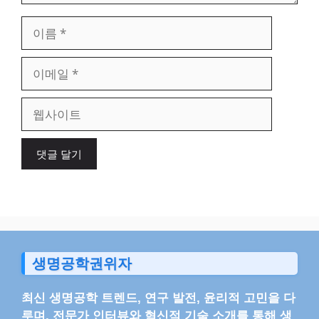
이
름
이
메
일
웹
사
이
트
생명공학권위자
최신 생명공학 트렌드, 연구 발전, 윤리적 고민을 다
루며, 전문가 인터뷰와 혁신적 기술 소개를 통해 생