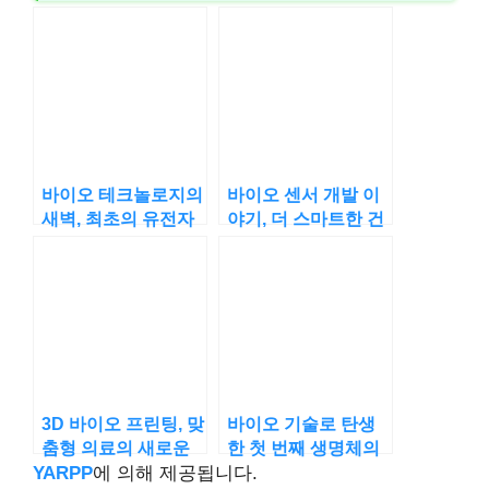
바이오 테크놀로지의
바이오 센서 개발 이
새벽, 최초의 유전자
야기, 더 스마트한 건
클로닝 실험
강 모니터링
3D 바이오 프린팅, 맞
바이오 기술로 탄생
춤형 의료의 새로운
한 첫 번째 생명체의
지평
이야기
YARPP
에 의해 제공됩니다.