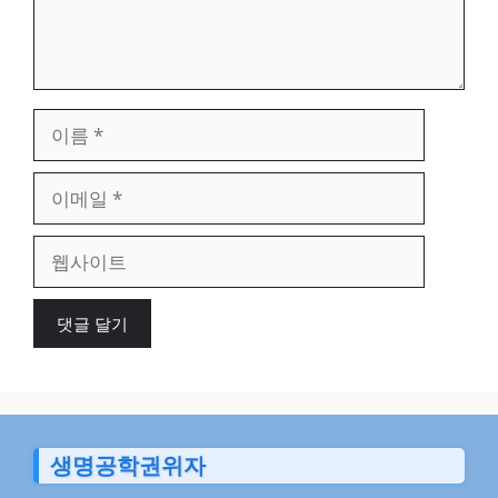
이
름
이
메
일
웹
사
이
트
생명공학권위자