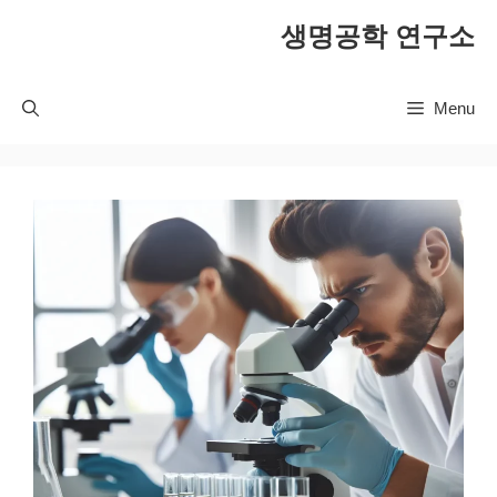
컨
생명공학 연구소
텐
츠
로
Menu
건
너
뛰
기