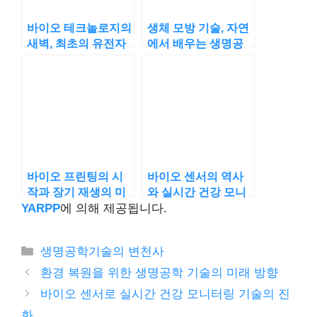
바이오 테크놀로지의
생체 모방 기술, 자연
새벽, 최초의 유전자
에서 배우는 생명공
클로닝 실험
학의 지혜
바이오 프린팅의 시
바이오 센서의 역사
작과 장기 재생의 미
와 실시간 건강 모니
래
터링
YARPP
에 의해 제공됩니다.
카
생명공학기술의 변천사
테
환경 복원을 위한 생명공학 기술의 미래 방향
고
바이오 센서로 실시간 건강 모니터링 기술의 진
리
화