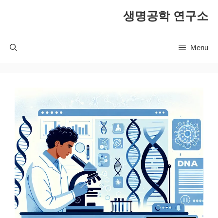
컨
생명공학 연구소
텐
츠
로
Menu
건
너
뛰
기