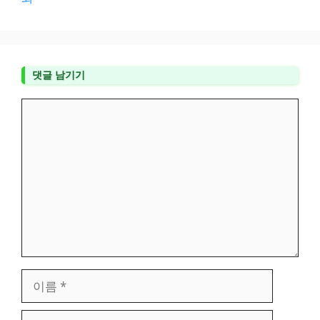
댓글 남기기
댓
글
이
름
이