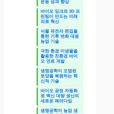
운동 성과 향상
바이오 잉크와 3D 프
린팅이 만드는 미래
의료 혁신
식물 유전자 편집을
통한 기후 변화 대응
농업 기술
극한 환경 미생물을
활용한 친환경 바이
오 연료 개발
생명공학이 오염된
토양을 복원하는 혁
신적 기술
바이오 공정 자동화
로 백신 대량 생산의
새로운 패러다임
생명공학이 농업 생