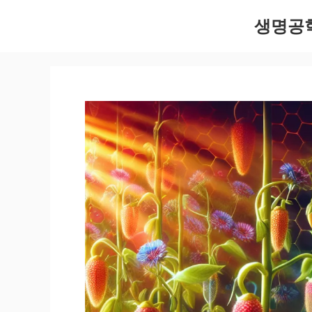
컨
생명공
텐
츠
로
건
너
뛰
기