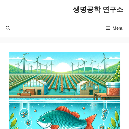
컨
생명공학 연구소
텐
츠
로
Menu
건
너
뛰
기