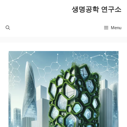
컨
생명공학 연구소
텐
츠
로
Menu
건
너
뛰
기