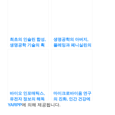
최초의 인슐린 합성,
생명공학의 아버지,
생명공학 기술의 획
플레밍과 페니실린의
기적 순간
이야기
바이오 인포매틱스,
마이크로바이옴 연구
유전자 정보의 해독
의 진화, 인간 건강에
기
미치는 영향
YARPP
에 의해 제공됩니다.