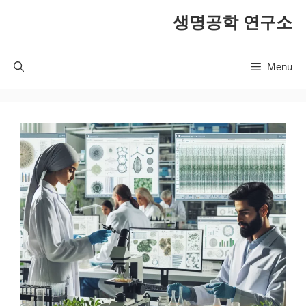
컨
생명공학 연구소
텐
츠
로
Menu
건
너
뛰
기