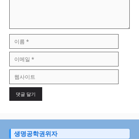
이
름
이
메
일
웹
사
이
트
생명공학권위자