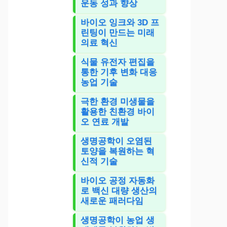
운동 성과 향상
바이오 잉크와 3D 프
린팅이 만드는 미래
의료 혁신
식물 유전자 편집을
통한 기후 변화 대응
농업 기술
극한 환경 미생물을
활용한 친환경 바이
오 연료 개발
생명공학이 오염된
토양을 복원하는 혁
신적 기술
바이오 공정 자동화
로 백신 대량 생산의
새로운 패러다임
생명공학이 농업 생