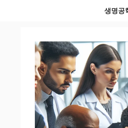
컨
생명공
텐
츠
로
건
너
뛰
기