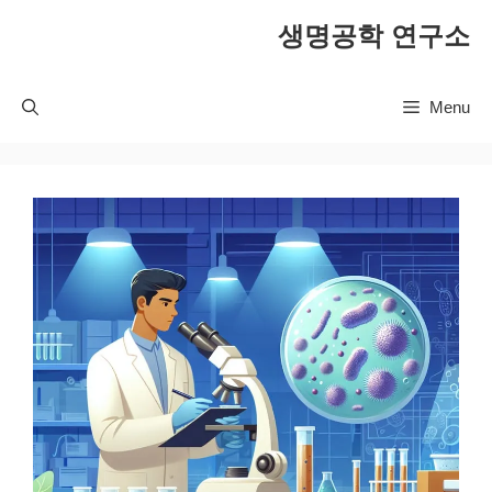
컨
생명공학 연구소
텐
츠
로
Menu
건
너
뛰
기