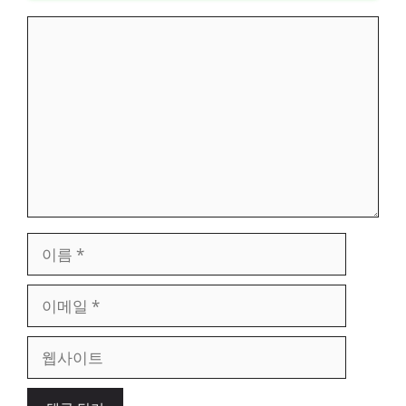
댓
글
이
름
이
메
일
웹
사
이