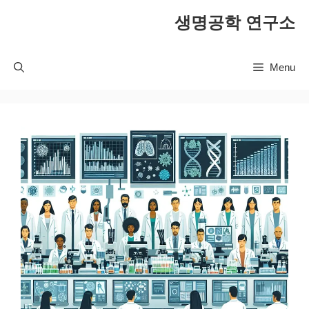
컨
생명공학 연구소
텐
츠
로
Menu
건
너
뛰
기