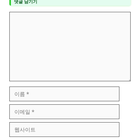
댓글 남기기
댓
글
이
름
이
메
일
웹
사