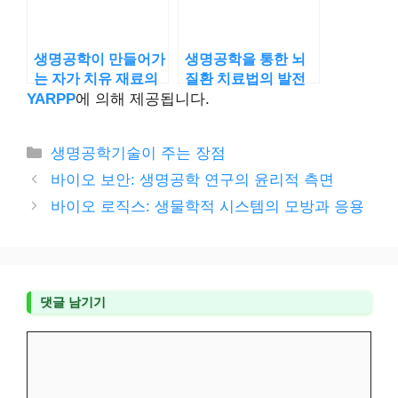
생명공학이 만들어가
생명공학을 통한 뇌
는 자가 치유 재료의
질환 치료법의 발전
혁명
YARPP
에 의해 제공됩니다.
카
생명공학기술이 주는 장점
테
바이오 보안: 생명공학 연구의 윤리적 측면
고
바이오 로직스: 생물학적 시스템의 모방과 응용
리
댓글 남기기
댓
글