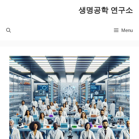
컨
생명공학 연구소
텐
츠
로
Menu
건
너
뛰
기