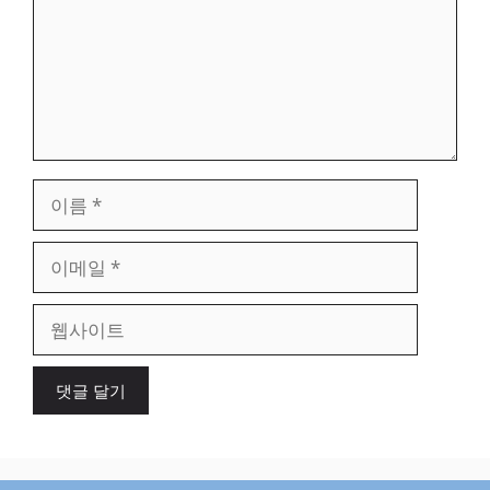
이
름
이
메
일
웹
사
이
트