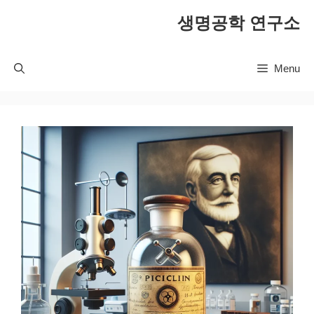
컨
생명공학 연구소
텐
츠
로
Menu
건
너
뛰
기