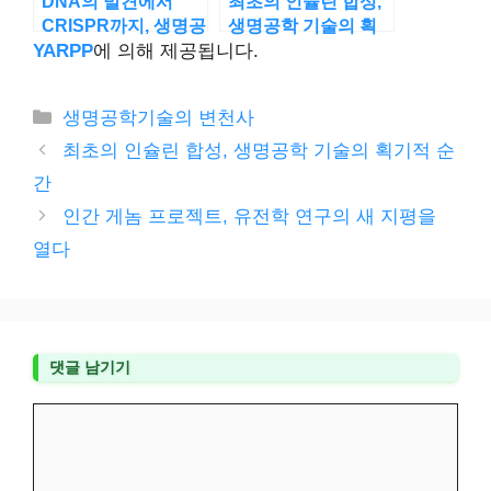
DNA의 발견에서
최초의 인슐린 합성,
CRISPR까지, 생명공
생명공학 기술의 획
학의 대변혁
기적 순간
YARPP
에 의해 제공됩니다.
카
생명공학기술의 변천사
테
최초의 인슐린 합성, 생명공학 기술의 획기적 순
고
간
리
인간 게놈 프로젝트, 유전학 연구의 새 지평을
열다
댓글 남기기
댓
글