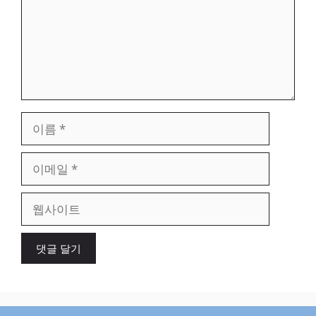
이
름
이
메
일
웹
사
이
트