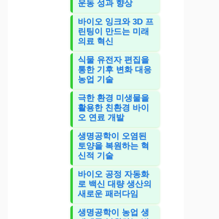
운동 성과 향상
바이오 잉크와 3D 프
린팅이 만드는 미래
의료 혁신
식물 유전자 편집을
통한 기후 변화 대응
농업 기술
극한 환경 미생물을
활용한 친환경 바이
오 연료 개발
생명공학이 오염된
토양을 복원하는 혁
신적 기술
바이오 공정 자동화
로 백신 대량 생산의
새로운 패러다임
생명공학이 농업 생