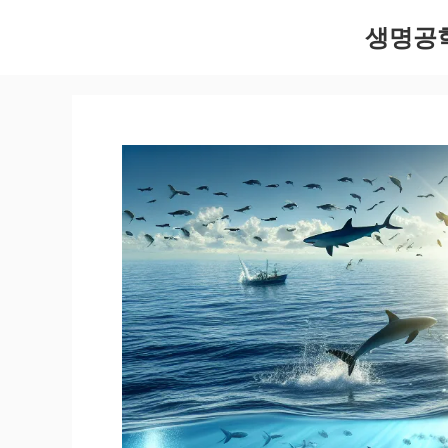
컨
생명공
텐
츠
로
건
너
뛰
기