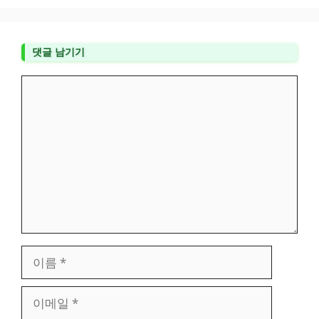
댓글 남기기
댓
글
이
름
이
메