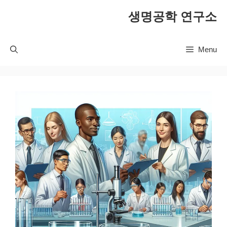
컨
생명공학 연구소
텐
츠
로
Menu
건
너
뛰
기