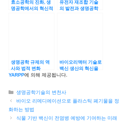
효소공학의 진화, 생
유전자 재조합 기술
명공학에서의 혁신적
의 발전과 생명공학
발견
혁신
생명공학 규제의 역
바이오리액터 기술로
사와 법적 변화
백신 생산의 혁신을
이루다
YARPP
에 의해 제공됩니다.
카
생명공학기술의 변천사
테
바이오 리메디에이션으로 플라스틱 폐기물을 정
고
화하는 방법
리
식물 기반 백신이 전염병 예방에 기여하는 미래