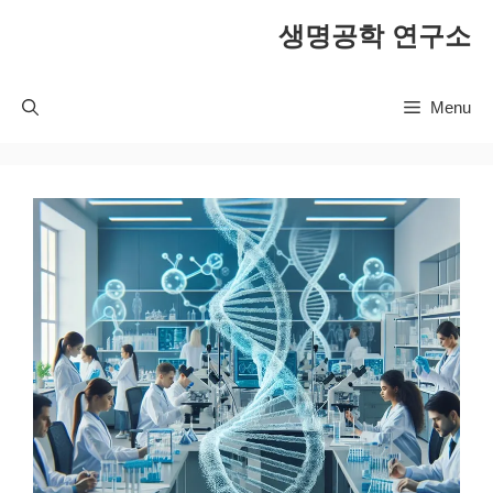
컨
생명공학 연구소
텐
츠
로
Menu
건
너
뛰
기