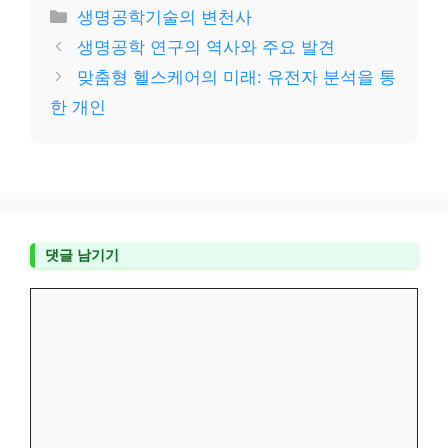
카
생명공학기술의 변천사
테
생명공학 연구의 역사와 주요 발견
고
맞춤형 헬스케어의 미래: 유전자 분석을 통
리
한 개인
댓글 남기기
댓
글