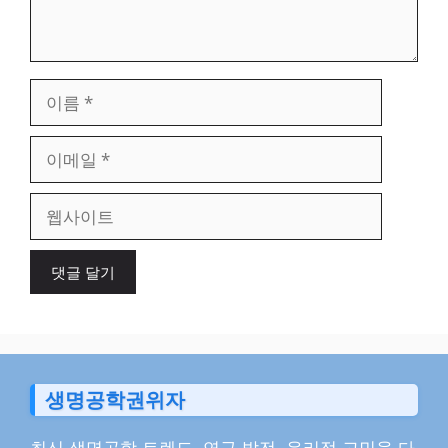
이
름
이
메
일
웹
사
이
트
생명공학권위자