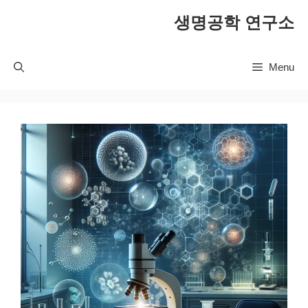
컨
생명공학 연구소
텐
츠
로
Menu
건
너
뛰
기