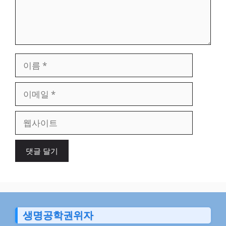
이
름
이
메
일
웹
사
이
트
생명공학권위자