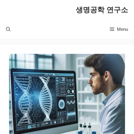
컨
생명공학 연구소
텐
츠
로
Menu
건
너
뛰
기