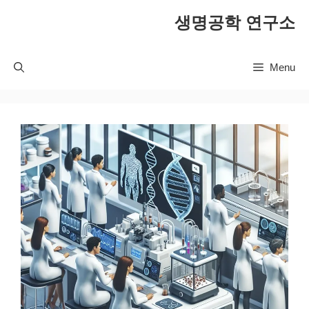
컨
생명공학 연구소
텐
츠
로
Menu
건
너
뛰
기