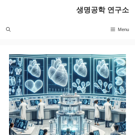
컨
생명공학 연구소
텐
츠
로
Menu
건
너
뛰
기