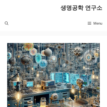
컨
생명공학 연구소
텐
츠
로
Menu
건
너
뛰
기