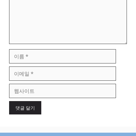
이
름
이
메
일
웹
사
이
트