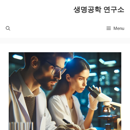
컨
생명공학 연구소
텐
츠
로
Menu
건
너
뛰
기