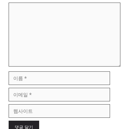
댓
글
이
름
이
메
일
웹
사
이