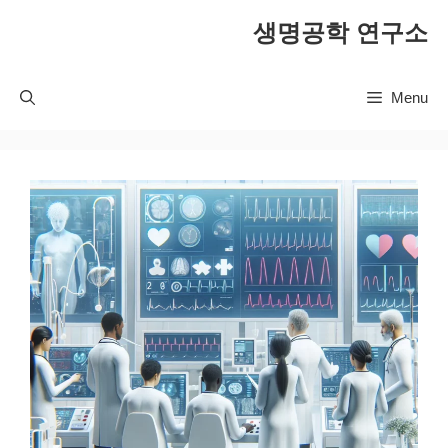
컨
생명공학 연구소
텐
츠
로
Menu
건
너
뛰
기