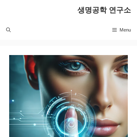
컨
생명공학 연구소
텐
츠
로
Menu
건
너
뛰
기