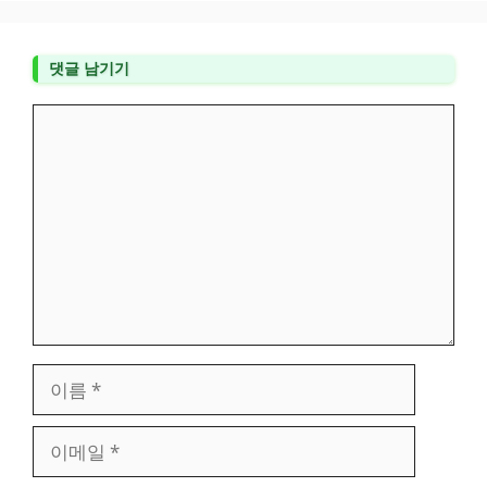
댓글 남기기
댓
글
이
름
이
메