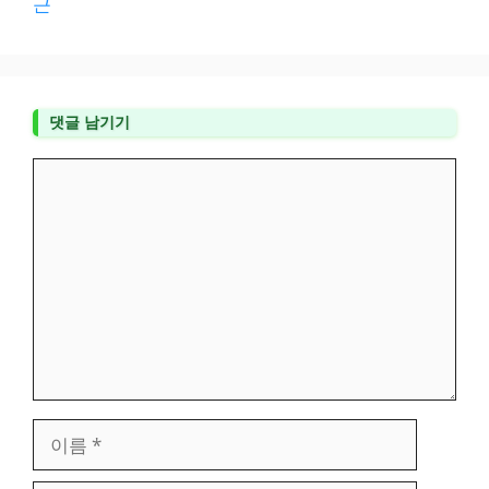
근
댓글 남기기
댓
글
이
름