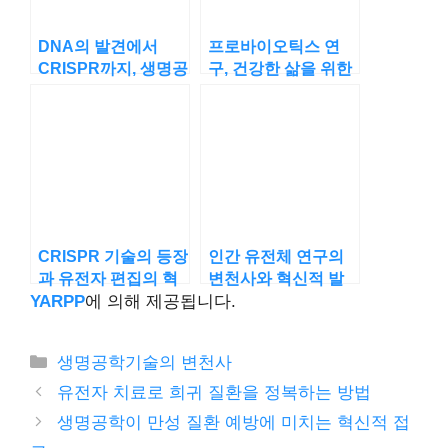
DNA의 발견에서
프로바이오틱스 연
CRISPR까지, 생명공
구, 건강한 삶을 위한
학의 대변혁
생명공학적 접근
CRISPR 기술의 등장
인간 유전체 연구의
과 유전자 편집의 혁
변천사와 혁신적 발
신
견
YARPP
에 의해 제공됩니다.
카
생명공학기술의 변천사
테
유전자 치료로 희귀 질환을 정복하는 방법
고
생명공학이 만성 질환 예방에 미치는 혁신적 접
리