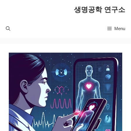
컨
생명공학 연구소
텐
츠
로
Menu
건
너
뛰
기