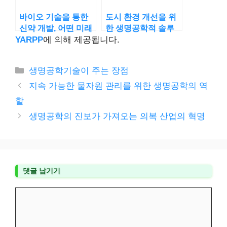
바이오 기술을 통한
도시 환경 개선을 위
신약 개발, 어떤 미래
한 생명공학적 솔루
를 열까
션
YARPP
에 의해 제공됩니다.
카
생명공학기술이 주는 장점
테
지속 가능한 물자원 관리를 위한 생명공학의 역
고
할
리
생명공학의 진보가 가져오는 의복 산업의 혁명
댓글 남기기
댓
글