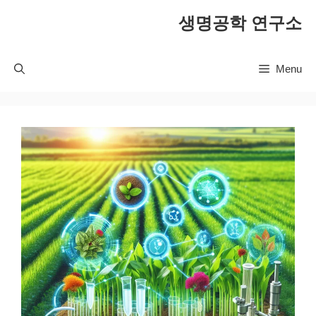
컨
생명공학 연구소
텐
츠
로
Menu
건
너
뛰
기