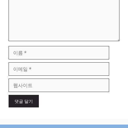
이
름
이
메
일
웹
사
이
트