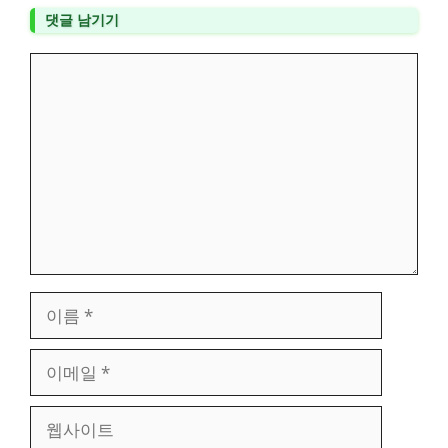
댓글 남기기
댓
글
이
름
이
메
일
웹
사