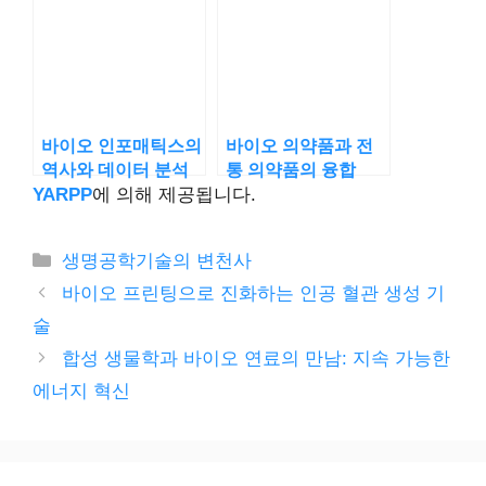
바이오 인포매틱스의
바이오 의약품과 전
역사와 데이터 분석
통 의약품의 융합
YARPP
에 의해 제공됩니다.
카
생명공학기술의 변천사
테
바이오 프린팅으로 진화하는 인공 혈관 생성 기
고
술
리
합성 생물학과 바이오 연료의 만남: 지속 가능한
에너지 혁신