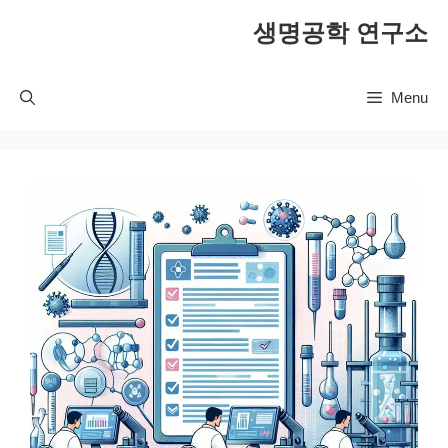
컨
생명공학 연구소
텐
츠
로
Menu
건
너
뛰
기