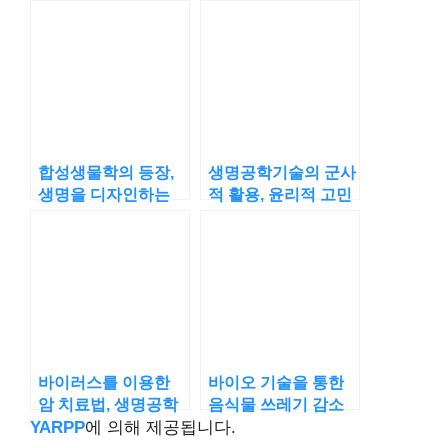
합성생물학의 등장,
생명공학기술의 군사
생명을 디자인하는
적 활용, 윤리적 고민
과학자들
까지
바이러스를 이용한
바이오 기술을 통한
암 치료법, 생명공학
음식물 쓰레기 감소
의 새로운 돌파구
전략
YARPP
에 의해 제공됩니다.