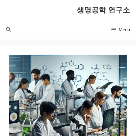
컨
생명공학 연구소
텐
츠
로
Menu
건
너
뛰
기