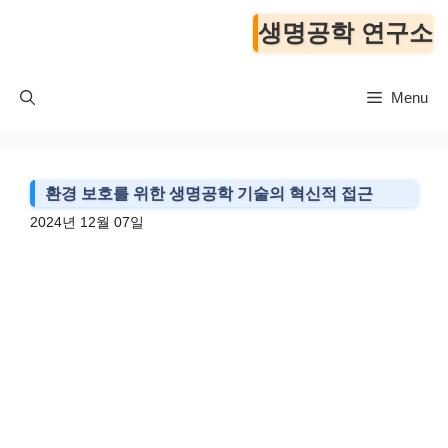
컨
생명공학 연구소
텐
츠
로
Menu
건
너
뛰
기
환경 보호를 위한 생명공학 기술의 혁신적 접근
2024년 12월 07일